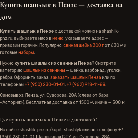
Купить шашлык в Пензе — доставка на
дом
Купить шашлык в Пензе
с доставкой можно на shashlik-
pnz.ru: выбираете мясо в
меню
, указываете адрес —
привозим горячим. Популярно:
свиная шейка 300 г
от
630 ₽
и
готовые
наборы
.
Нужно
купить шашлык из свинины Пенза
? Смотрите
категорию
шашлык из свинины
— шейка, карбонад, уголки,
рёбра. Оформить заказ:
заказать шашлык Пенза
или по
телефонам
+7 (950) 230-01-01
,
+7 (962) 918-11-88
.
Самовывоз: Пенза, ул. Суворова, 28А (слева от бара
«Астория»). Бесплатная доставка от
1500 ₽
, иначе —
300 ₽
.
Где купить шашлык в Пензе с доставкой?
На сайте shashlik-pnz.ru/kupit-shashlyk или по телефону +7
(950) 230-01-01. Шашлычная CiTY, ул. Суворова, 28А.