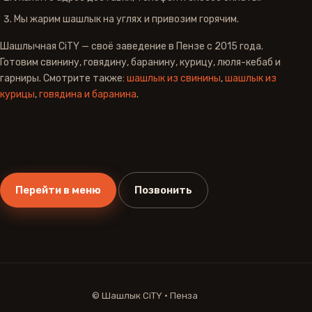
Мы жарим шашлык на углях и привозим горячим.
Шашлычная CiTY — своё заведение в Пензе с 2015 года.
Готовим свинину, говядину, баранину, курицу, люля-кебаб и
гарниры. Смотрите также:
шашлык из свинины
,
шашлык из
курицы
,
говядина и баранина
.
Перейти в меню
Позвонить
©
Шашлык CiTY · Пенза