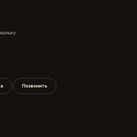
ашлыку.
за
Позвонить